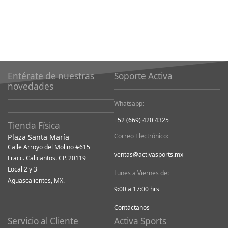
Entérate de nuestras
Soporte Activa
novedades
Whatsapp:
+52 (669) 420 4325
Tienda Física
Correo Electrónico:
Plaza Santa María
Calle Arroyo del Molino #615
ventas@activasports.mx
Fracc. Calicantos. CP. 20119
Local 2 y 3
Lunes a Viernes de:
Aguascalientes, MX.
9:00 a 17:00 hrs
Contáctanos
Servicio al Cliente
Activa Sports