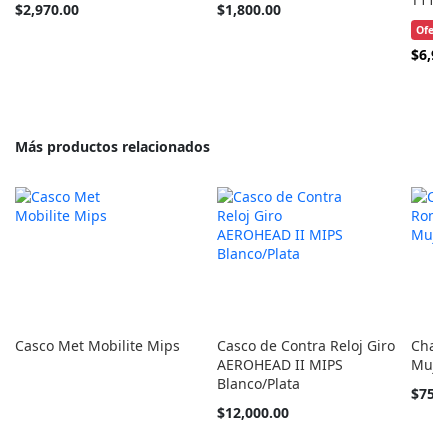
Tan
Tan
$2,970.00
$1,800.00
barato
barato
Ofert
como
como
Precio
$6,99
Especi
Más productos relacionados
Casco Met Mobilite Mips
Casco de Contra Reloj Giro
Chale
AEROHEAD II MIPS
Muje
Blanco/Plata
Tan
$750
barato
$12,000.00
como