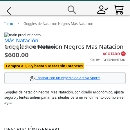
Saltar
a
Buscar
Contenido
Giro
Inicio
Goggles de Natacion Negros Mas Natacion
Skip
Iscali
Más Natación
to
Skip
Goggles de Natacion Negros Mas Natacion
the
to
Calificación:
(
0
)
Sin opiniones
end
the
0
100
% of
Magene
$600.00
AGOTADO
of
beginning
SKU
GODNANEMN
the
of
images
the
Compra a 3, 6 y hasta 9 Meses sin Intereses
MET
gallery
images
gallery
Chatear con un experto de Activa Sports
Wahoo
Goggles de natación negros Mas Natación, con diseño ergonómico, ajuste
seguro y lentes antiempañantes, ideales para un rendimiento óptimo en el
agua.
DESCRIPCIÓN GENERAL