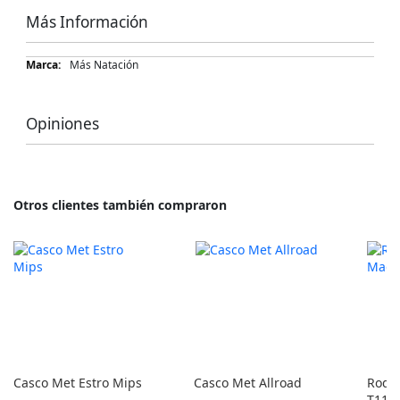
Más Información
Más
Más Natación
Información
Opiniones
Otros clientes también compraron
Casco Met Estro Mips
Casco Met Allroad
Rodil
T110