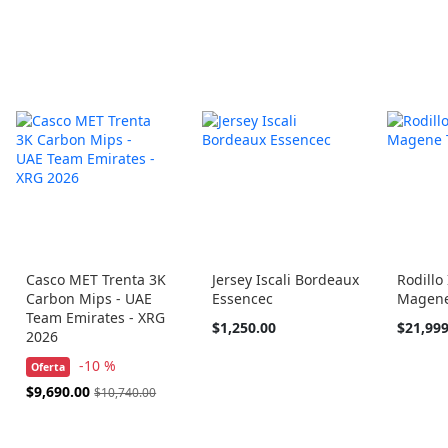
Casco MET Trenta 3K
Jersey Iscali Bordeaux
Rodillo
Carbon Mips - UAE
Essencec
Magene
Team Emirates - XRG
Tan
$1,250.00
$21,999
2026
barato
como
-10 %
Oferta
Precio
$9,690.00
$10,740.00
Especial