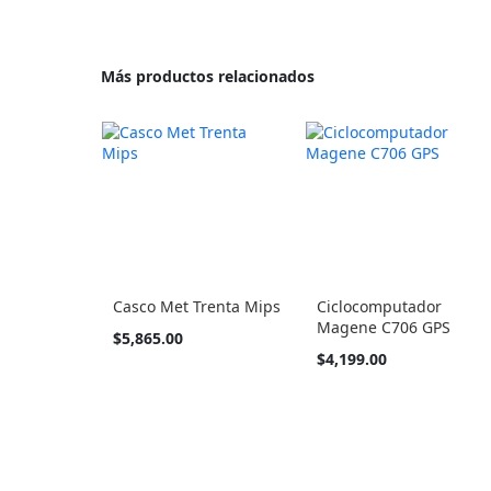
Más productos relacionados
Casco Met Trenta Mips
Ciclocomputador
Magene C706 GPS
Tan
$5,865.00
barato
$4,199.00
como