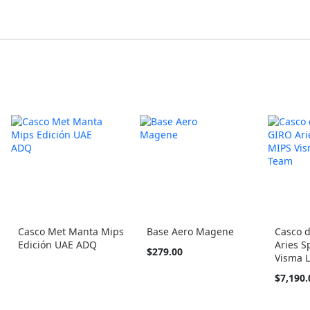
Casco Met Manta Mips
Base Aero Magene
Casco 
Edición UAE ADQ
Aries S
$279.00
Visma 
Tan
$7,190.
barato
como