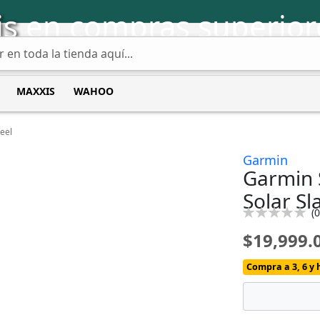
is
en compras superior
MAXXIS
WAHOO
eel
Garmin
Garmin 
Solar Sl
Calificación:
(
0
0
100
% of
$19,999.
Compra a 3, 6 y 