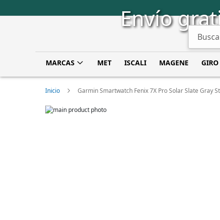
Saltar
Envío grat
a
Contenido
Buscar
MARCAS
MET
ISCALI
MAGENE
GIRO
Inicio
Garmin Smartwatch Fenix 7X Pro Solar Slate Gray St
Skip
to
Skip
the
to
end
the
of
beginning
the
of
images
the
gallery
images
gallery