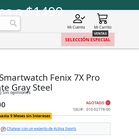
es a $1499
Mi Cuenta
Mi Carrito
Buscar
SELECCIÓN ESPECIAL
Smartwatch Fenix 7X Pro
ate Gray Steel
)
Sin opiniones
00
AGOTADO
SKU
010-02778-00
hasta 9 Meses sin Intereses
Chatear con un experto de Activa Sports