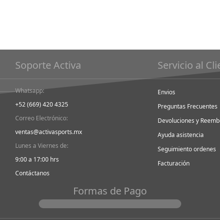
Soporte Activa
Servicio al Cl
Whatsapp:
Envios
+52 (669) 420 4325
Preguntas Frecuentes
Correo Electrónico:
Devoluciones y Reemb
ventas@activasports.mx
Ayuda asistencia
Lunes a Viernes de:
Seguimiento ordenes
9:00 a 17:00 hrs
Facturación
Contáctanos
Formas de Pago