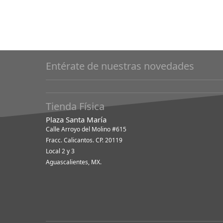
Entérate de nuestras novedades
Tienda Física
Plaza Santa María
Calle Arroyo del Molino #615
Fracc. Calicantos. CP. 20119
Local 2 y 3
Aguascalientes, MX.