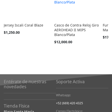
Jersey Iscali Coral Blaze
Casco de Contra Reloj Giro
Funda
AEROHEAD II MIPS
Mage
Tan
$1,250.00
Blanco/Plata
barato
$170
como
$12,000.00
Entérate de nuestras
Soporte Activa
novedades
Whatsapp:
+52 (669) 420 4325
Tienda Física
Correo Electrónico:
Plaza Santa María