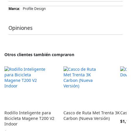
Más
Profile Design
Información
Opiniones
Otros clientes también compraron
Rodillo Inteligente para
Casco de Ruta Met Trenta 3K
Casc
Bicicleta Magene T200 V2
Carbon (Nueva Versión)
Tan
$1,12
Indoor
barato
como