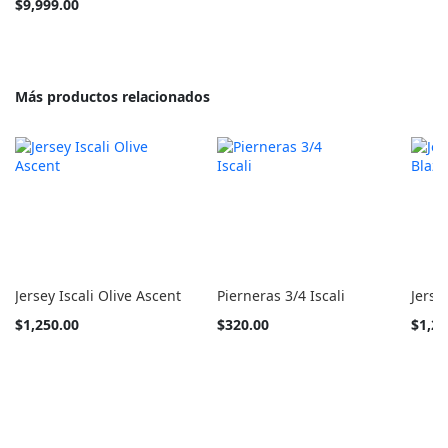
$9,999.00
Más productos relacionados
Jersey Iscali Olive Ascent
Pierneras 3/4 Iscali
Jerse
Tan
Tan
Tan
$1,250.00
$320.00
$1,25
barato
barato
barato
como
como
como