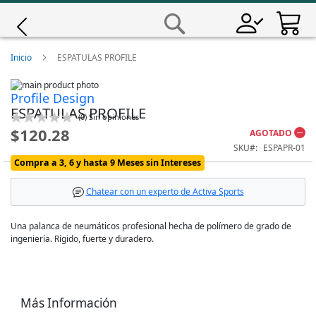
Saltar
a
Buscar
Contenido
Giro
Inicio
ESPATULAS PROFILE
Skip
Iscali
Profile Design
to
Skip
ESPATULAS PROFILE
the
to
Calificación:
(
0
)
Sin opiniones
end
the
Magene
0
100
% of
$120.28
AGOTADO
of
beginning
SKU
ESPAPR-01
the
of
images
the
MET
Compra a 3, 6 y hasta 9 Meses sin Intereses
gallery
images
gallery
Chatear con un experto de Activa Sports
Wahoo
Una palanca de neumáticos profesional hecha de polímero de grado de
ingeniería. Rígido, fuerte y duradero.
Más Información