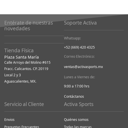
Entérate de nuestras
Soporte Activa
novedades
Whatsapp:
+52 (669) 420 4325
Tienda Física
Correo Electrónico:
Plaza Santa María
Calle Arroyo del Molino #615
ventas@activasports.mx
Fracc. Calicantos. CP. 20119
Local 2 y 3
Lunes a Viernes de:
Aguascalientes, MX.
9:00 a 17:00 hrs
Contáctanos
Servicio al Cliente
Activa Sports
Envios
Quiénes somos
Preguntas Frecuentes
Todas las marcas