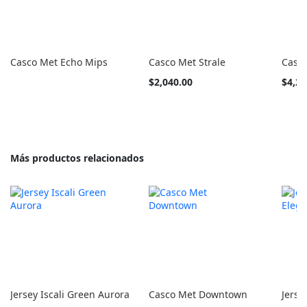
Casco Met Echo Mips
Casco Met Strale
Casc
Tan
Tan
$2,040.00
$4,29
barato
barato
como
como
Más productos relacionados
Jersey Iscali Green Aurora
Casco Met Downtown
Jerse