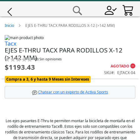
Saltar
a
Buscar
Contenido
Giro
Inicio
EJES E-THRU TACX PARA RODILLOS X-12 (>142 MM)
Skip
Iscali
Tacx
to
Skip
EJES E-THRU TACX PARA RODILLOS X-12
the
to
end
the
Magene
(>142 MM)
Calificación:
(
0
)
Sin opiniones
of
beginning
0
100
% of
$1193.43
the
of
AGOTADO
images
the
MET
SKU
EJTACX-04
gallery
images
Compra a 3, 6 y hasta 9 Meses sin Intereses
gallery
Wahoo
Chatear con un experto de Activa Sports
Los ejes pasantes E-Thru te permiten montar la bicicleta de montaña en el
rodillo de entrenamiento Tacx®. Estos ejes solo son compatibles con los
rodillos de entrenamiento clásicos Tacx. Para los rodillos de entrenamiento
de transmisión directa, se pueden adquirir por separado ejes que