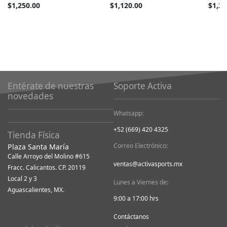
Tan
Tan
Tan
$1,250.00
$1,120.00
$1,25
barato
barato
barato
como
como
como
Entérate de nuestras
Soporte Activa
novedades
Whatsapp:
+52 (669) 420 4325
Tienda Física
Correo Electrónico:
Plaza Santa María
Calle Arroyo del Molino #615
ventas@activasports.mx
Fracc. Calicantos. CP. 20119
Local 2 y 3
Lunes a Viernes de:
Aguascalientes, MX.
9:00 a 17:00 hrs
Contáctanos