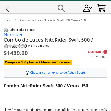
Saltar
a
Buscar
Contenido
Giro
Inicio
Combo de Luces NiteRider Swift 500 / Vmax 150
Skip
Iscali
Niterider
to
Skip
Combo de Luces NiteRider Swift 500 /
the
to
end
the
Magene
Vmax 150
Calificación:
(
0
)
Sin opiniones
of
beginning
0
100
% of
$1439.00
the
of
AGOTADO
images
the
MET
SKU
6870
gallery
images
Compra a 3, 6 y hasta 9 Meses sin Intereses
gallery
Wahoo
Chatear con un experto de Activa Sports
Combo NiteRider Swift 500 / Vmax 150
El Swift™ 500 te brinda lúmenes más que suficientes con nuestro peso más