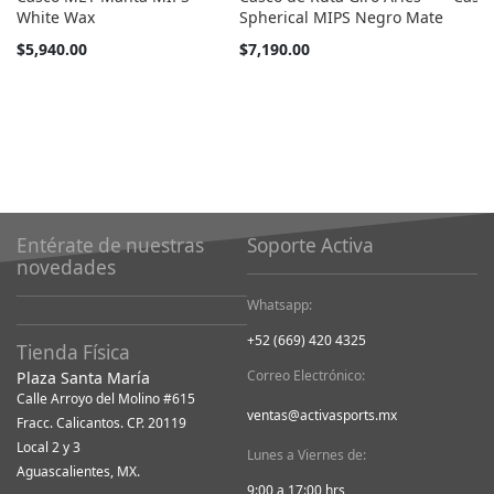
White Wax
Spherical MIPS Negro Mate
Tan
$5,940.00
$7,190.00
barato
como
Entérate de nuestras
Soporte Activa
novedades
Whatsapp:
+52 (669) 420 4325
Tienda Física
Correo Electrónico:
Plaza Santa María
Calle Arroyo del Molino #615
ventas@activasports.mx
Fracc. Calicantos. CP. 20119
Local 2 y 3
Lunes a Viernes de:
Aguascalientes, MX.
9:00 a 17:00 hrs