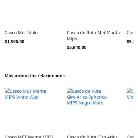
Casco Met Idolo
Casco de Ruta Met Manta
Casco
Mips
Tan
Tan
$1,390.00
$5,86
barato
barato
Tan
$5,940.00
como
como
barato
como
Más productos relacionados
Casco MET Manta MIPS
Casco de Ruta Giro Aries
Casco