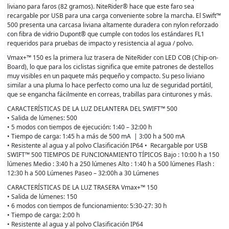
liviano para faros (82 gramos). NiteRider® hace que este faro sea
recargable por USB para una carga conveniente sobre la marcha. El Swift™
500 presenta una carcasa liviana altamente duradera con nylon reforzado
con fibra de vidrio Dupont® que cumple con todos los estándares FL1
requeridos para pruebas de impacto y resistencia al agua / polvo.
Vmax+™ 150 es la primera luz trasera de NiteRider con LED COB (Chip-on-
Board), lo que para los ciclistas significa que emite patrones de destellos
muy visibles en un paquete más pequeño y compacto. Su peso liviano
similar a una pluma lo hace perfecto como una luz de seguridad portátil,
que se engancha fácilmente en correas, trabillas para cinturones y más.
CARACTERÍSTICAS DE LA LUZ DELANTERA DEL SWIFT™ 500
• Salida de lúmenes: 500
• 5 modos con tiempos de ejecución: 1:40 – 32:00 h
• Tiempo de carga: 1:45 h a más de 500 mA | 3:00 h a 500 mA
• Resistente al agua y al polvo Clasificación IP64 • Recargable por USB
SWIFT™ 500 TIEMPOS DE FUNCIONAMIENTO TÍPICOS Bajo : 10:00 h a 150
lúmenes Medio : 3:40 h a 250 lúmenes Alto : 1:40 h a 500 lúmenes Flash :
12:30 h a 500 Lúmenes Paseo – 32:00h a 30 Lúmenes
CARACTERÍSTICAS DE LA LUZ TRASERA Vmax+™ 150
• Salida de lúmenes: 150
• 6 modos con tiempos de funcionamiento: 5:30-27: 30 h
• Tiempo de carga: 2:00 h
• Resistente al agua y al polvo Clasificación IP64