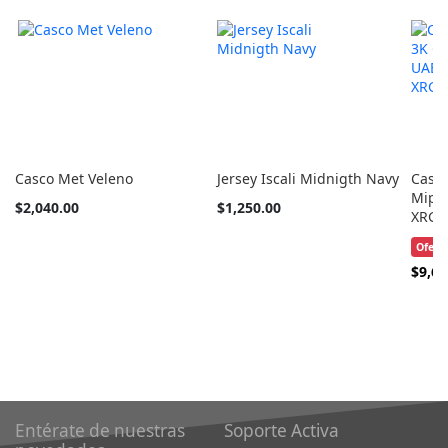
Casco Met Veleno
Jersey Iscali Midnigth Navy
Casc
Mips 
Tan
Tan
$2,040.00
$1,250.00
XRG 
barato
barato
como
como
Ofert
Precio
$9,69
Especi
Entérate de nuestras
Soporte Activa