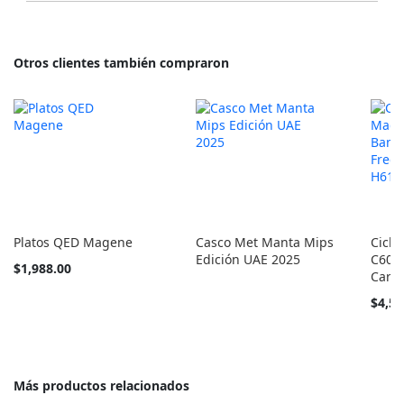
Otros clientes también compraron
Platos QED Magene
Casco Met Manta Mips
Cicl
Edición UAE 2025
C606
Tan
$1,988.00
Card
barato
como
$4,50
Más productos relacionados