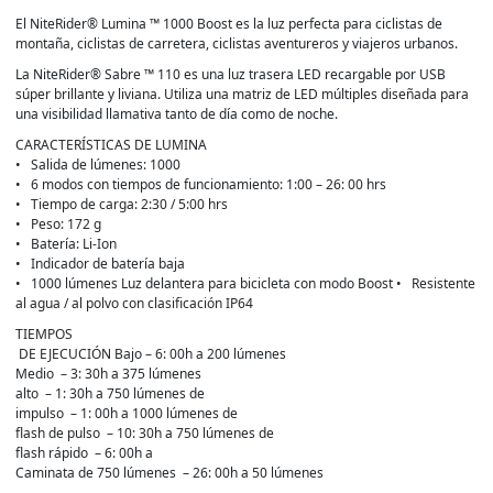
El NiteRider® Lumina ™ 1000 Boost es la luz perfecta para ciclistas de
montaña, ciclistas de carretera, ciclistas aventureros y viajeros urbanos.
La NiteRider® Sabre ™ 110 es una luz trasera LED recargable por USB
súper brillante y liviana. Utiliza una matriz de LED múltiples diseñada para
una visibilidad llamativa tanto de día como de noche.
CARACTERÍSTICAS DE LUMINA
• Salida de lúmenes: 1000
• 6 modos con tiempos de funcionamiento: 1:00 – 26: 00 hrs
• Tiempo de carga: 2:30 / 5:00 hrs
• Peso: 172 g
• Batería: Li-Ion
• Indicador de batería baja
• 1000 lúmenes Luz delantera para bicicleta con modo Boost • Resistente
al agua / al polvo con clasificación IP64
TIEMPOS
DE EJECUCIÓN Bajo – 6: 00h a 200 lúmenes
Medio – 3: 30h a 375 lúmenes
alto – 1: 30h a 750 lúmenes de
impulso – 1: 00h a 1000 lúmenes de
flash de pulso – 10: 30h a 750 lúmenes de
flash rápido – 6: 00h a
Caminata de 750 lúmenes – 26: 00h a 50 lúmenes