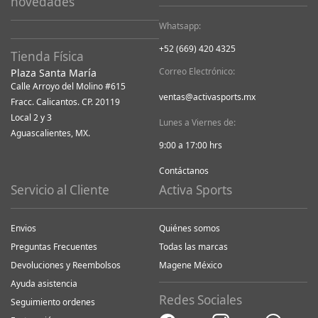
novedades
Whatsapp:
+52 (669) 420 4325
Tienda Física
Correo Electrónico:
Plaza Santa María
Calle Arroyo del Molino #615
ventas@activasports.mx
Fracc. Calicantos. CP. 20119
Local 2 y 3
Lunes a Viernes de:
Aguascalientes, MX.
9:00 a 17:00 hrs
Contáctanos
Servicio al Cliente
Activa Sports
Envios
Quiénes somos
Preguntas Frecuentes
Todas las marcas
Devoluciones y Reembolsos
Magene México
Ayuda asistencia
Redes Sociales
Seguimiento ordenes