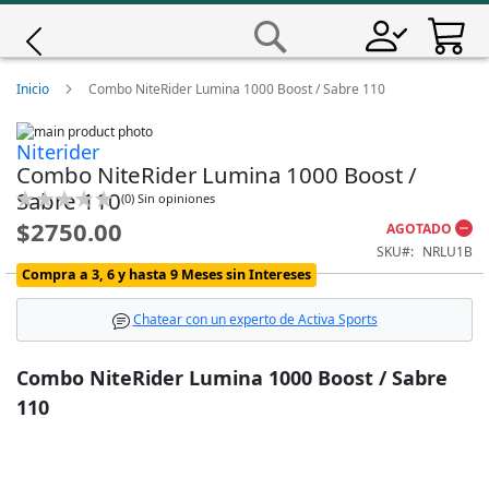
Saltar
a
Buscar
Contenido
Giro
Inicio
Combo NiteRider Lumina 1000 Boost / Sabre 110
Skip
Iscali
Niterider
to
Skip
Combo NiteRider Lumina 1000 Boost /
the
to
end
the
Magene
Sabre 110
Calificación:
(
0
)
Sin opiniones
of
beginning
0
100
% of
$2750.00
the
of
AGOTADO
images
the
MET
SKU
NRLU1B
gallery
images
Compra a 3, 6 y hasta 9 Meses sin Intereses
gallery
Wahoo
Chatear con un experto de Activa Sports
Combo NiteRider Lumina 1000 Boost / Sabre
110