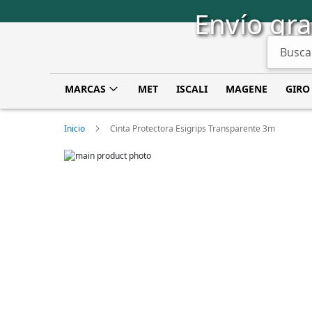
Saltar
Envío gra
a
Contenido
Buscar
MARCAS
MET
ISCALI
MAGENE
GIRO
Inicio
Cinta Protectora Esigrips Transparente 3m
Skip
to
Skip
the
to
end
the
of
beginning
the
of
images
the
gallery
images
gallery