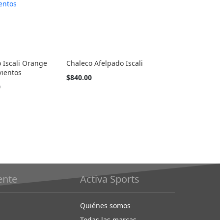
 Iscali Orange
Chaleco Afelpado Iscali
ientos
Tan
$840.00
barato
0
como
iente
Activa Sports
Quiénes somos
Todas las marcas