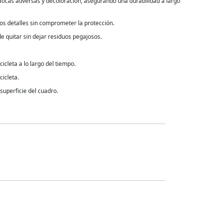
áticas adversas y decoloración, asegurando una durabilidad a largo
los detalles sin comprometer la protección.
de quitar sin dejar residuos pegajosos.
icleta a lo largo del tiempo.
cicleta.
 superficie del cuadro.