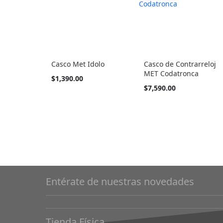
Casco Met Idolo
Casco de Contrarreloj
MET Codatronca
Tan
$1,390.00
barato
Tan
$7,590.00
como
barato
como
Entérate de nuestras novedades
Tienda Física