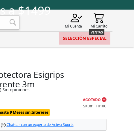
s a $1499
Mi Cuenta
Mi Carrito
Buscar
SELECCIÓN ESPECIAL
otectora Esigrips
rente 3m
)
Sin opiniones
AGOTADO
SKU
TR10C
hasta 9 Meses sin Intereses
Chatear con un experto de Activa Sports