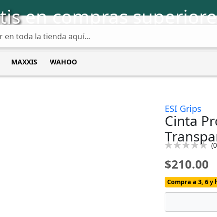
tis
en compras superiore
MAXXIS
WAHOO
ESI Grips
Cinta Pr
Transpa
Calificación:
(
0
0
100
% of
$210.00
Compra a 3, 6 y 