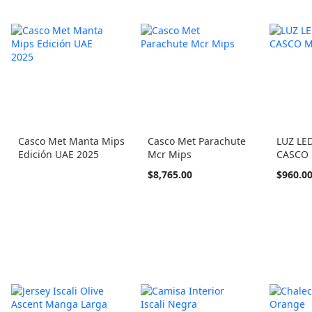
Casco Met Manta Mips
Casco Met Parachute
LUZ LE
Edición UAE 2025
Mcr Mips
CASCO
Tan
$8,765.00
$960.0
barato
como