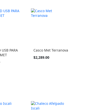
D USB PARA
Casco Met Terranova
 MET
Tan
$2,289.00
barato
0
como