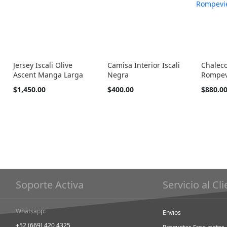
Jersey Iscali Olive
Camisa Interior Iscali
Chaleco
Ascent Manga Larga
Negra
Rompev
Tan
Tan
Tan
$1,450.00
$400.00
$880.0
barato
barato
barato
como
como
como
Soporte Activa
Servicio al Cl
Whatsapp:
Envios
+52 (669) 420 4325