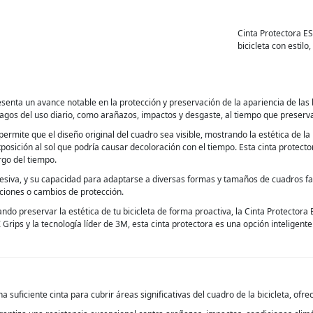
Cinta Protectora E
bicicleta con estil
enta un avance notable en la protección y preservación de la apariencia de las b
agos del uso diario, como arañazos, impactos y desgaste, al tiempo que preserva l
rmite que el diseño original del cuadro sea visible, mostrando la estética de la
posición al sol que podría causar decoloración con el tiempo. Esta cinta protector
argo del tiempo.
hesiva, y su capacidad para adaptarse a diversas formas y tamaños de cuadros faci
zaciones o cambios de protección.
o preservar la estética de tu bicicleta de forma proactiva, la Cinta Protectora
Grips y la tecnología líder de 3M, esta cinta protectora es una opción inteligent
 suficiente cinta para cubrir áreas significativas del cuadro de la bicicleta, of