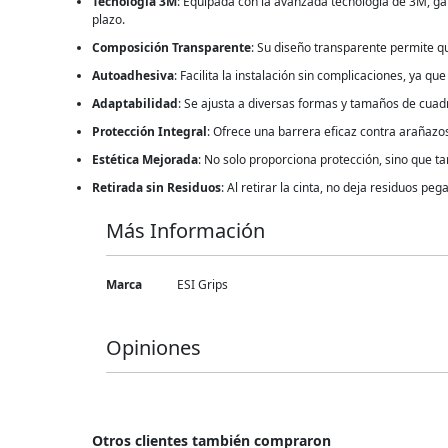
Tecnología 3M
: Equipada con la avanzada tecnología de 3M, ga
plazo.
Composición Transparente
: Su diseño transparente permite qu
Autoadhesiva
: Facilita la instalación sin complicaciones, ya q
Adaptabilidad
: Se ajusta a diversas formas y tamaños de cuadro
Protección Integral
: Ofrece una barrera eficaz contra arañazos,
Estética Mejorada
: No solo proporciona protección, sino que tam
Retirada sin Residuos
: Al retirar la cinta, no deja residuos peg
Más Información
Más
Marca
ESI Grips
Información
Opiniones
Otros clientes también compraron