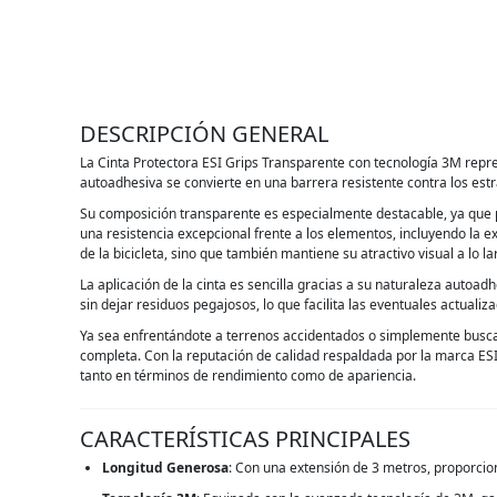
DESCRIPCIÓN GENERAL
La Cinta Protectora ESI Grips Transparente con tecnología 3M repres
autoadhesiva se convierte en una barrera resistente contra los estr
Su composición transparente es especialmente destacable, ya que pe
una resistencia excepcional frente a los elementos, incluyendo la ex
de la bicicleta, sino que también mantiene su atractivo visual a lo l
La aplicación de la cinta es sencilla gracias a su naturaleza autoad
sin dejar residuos pegajosos, lo que facilita las eventuales actuali
Ya sea enfrentándote a terrenos accidentados o simplemente buscand
completa. Con la reputación de calidad respaldada por la marca ESI 
tanto en términos de rendimiento como de apariencia.
CARACTERÍSTICAS PRINCIPALES
Longitud Generosa
: Con una extensión de 3 metros, proporciona