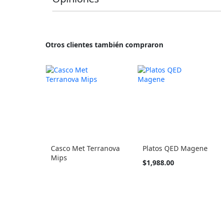
Otros clientes también compraron
Casco Met Terranova
Platos QED Magene
Mips
Tan
$1,988.00
barato
como