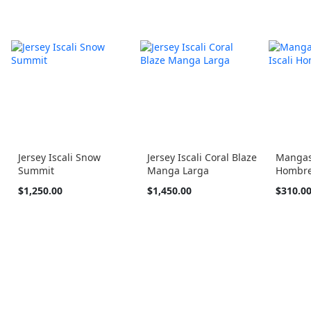
Jersey Iscali Snow
Jersey Iscali Coral Blaze
Mangas 
Summit
Manga Larga
Hombr
Tan
Tan
Tan
$1,250.00
$1,450.00
$310.0
barato
barato
barato
como
como
como