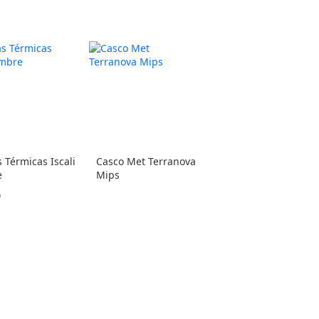
Térmicas Iscali
Casco Met Terranova
e
Mips
0