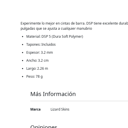
Experimente lo mejor en cintas de barra. DSP tiene excelente dura
pulgadas que se ajusta a cualquier manubrio
Material: DSP 5 (Dura Soft Polymer)
Tapones: Incluidos
Espesor: 3.2 mm
Ancho: 3.2 cm
Largo: 2.26 m
Peso: 78 g
Más Información
Más
Marca
Lizard Skins
Información
Opiniones