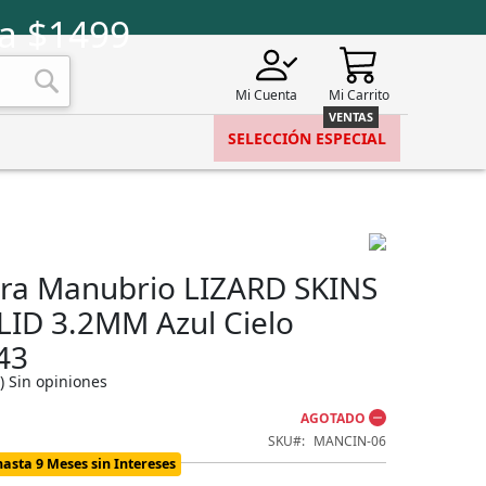
a $1499
Mi Cuenta
Mi Carrito
Buscar
SELECCIÓN ESPECIAL
ara Manubrio LIZARD SKINS
LID 3.2MM Azul Cielo
43
)
Sin opiniones
AGOTADO
SKU
MANCIN-06
hasta 9 Meses sin Intereses