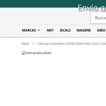
Saltar
Envío g
a
Contenido
Buscar
MARCAS
MET
ISCALI
MAGENE
GIRO
Inicio
Cinta para Manubrio LIZARD SKINS Ruta SOLID 3.2
Skip
to
Skip
the
to
end
the
of
beginning
the
of
images
the
gallery
images
gallery