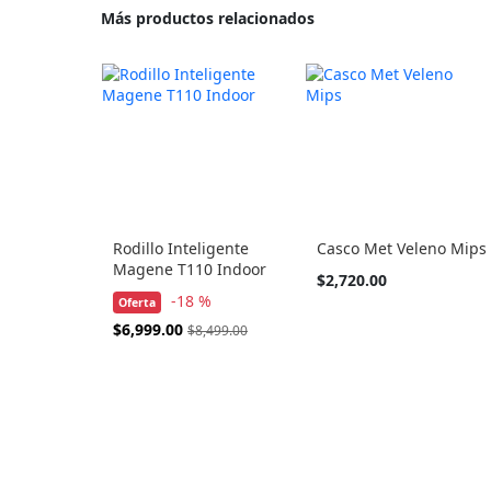
Más productos relacionados
Rodillo Inteligente
Casco Met Veleno Mips
Magene T110 Indoor
Tan
$2,720.00
barato
-18 %
Oferta
como
Precio
$6,999.00
$8,499.00
Especial