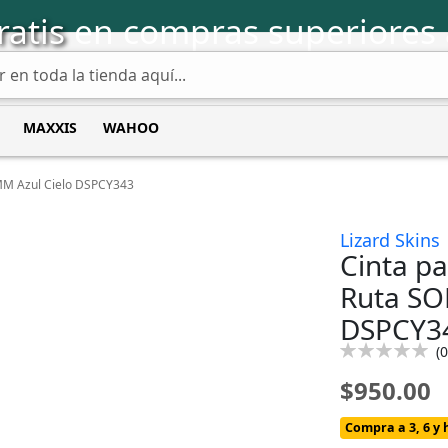
ratis
en compras superiores 
MAXXIS
WAHOO
MM Azul Cielo DSPCY343
Lizard Skins
Cinta p
Ruta SO
DSPCY3
Calificación:
(
0
0
100
% of
$950.00
Compra a 3, 6 y 