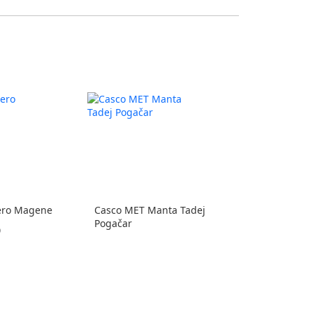
ero Magene
Casco MET Manta Tadej
Pogačar
0