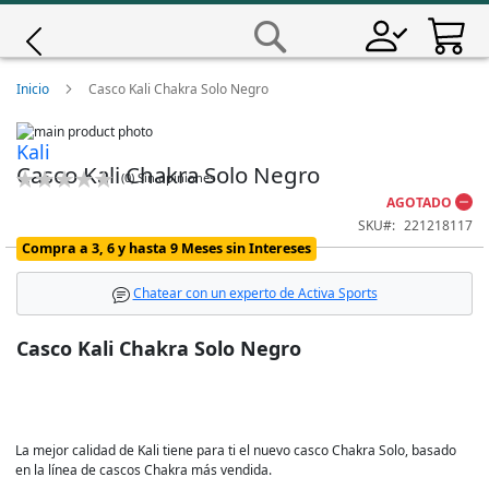
Saltar
a
Buscar
Contenido
Giro
Inicio
Casco Kali Chakra Solo Negro
Skip
Iscali
Kali
to
Skip
Casco Kali Chakra Solo Negro
the
to
Calificación:
(
0
)
Sin opiniones
end
the
Magene
0
100
% of
AGOTADO
of
beginning
SKU
221218117
the
of
images
the
Compra a 3, 6 y hasta 9 Meses sin Intereses
MET
gallery
images
gallery
Chatear con un experto de Activa Sports
Wahoo
Casco Kali Chakra Solo Negro
La mejor calidad de Kali tiene para ti el nuevo casco Chakra Solo, basado
en la línea de cascos Chakra más vendida.