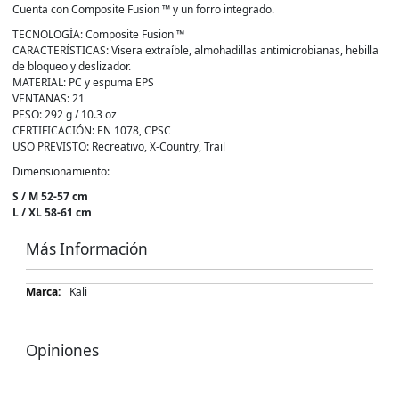
Cuenta con Composite Fusion ™ y un forro integrado.
TECNOLOGÍA: Composite Fusion ™
CARACTERÍSTICAS: Visera extraíble, almohadillas antimicrobianas, hebilla
de bloqueo y deslizador.
MATERIAL: PC y espuma EPS
VENTANAS: 21
PESO: 292 g / 10.3 oz
CERTIFICACIÓN: EN 1078, CPSC
USO PREVISTO: Recreativo, X-Country, Trail
Dimensionamiento:
S / M 52-57 cm
L / XL 58-61 cm
Más Información
Más
Kali
Información
Opiniones