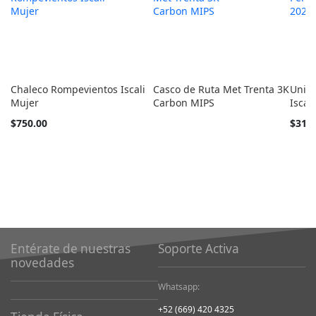
Chaleco Rompevientos Iscali
Casco de Ruta Met Trenta 3K
Unifo
Mujer
Carbon MIPS
Iscal
Tan
Empez
$750.00
$310
barato
desde
como
Entérate de nuestras
Soporte Activa
novedades
Whatsapp:
+52 (669) 420 4325