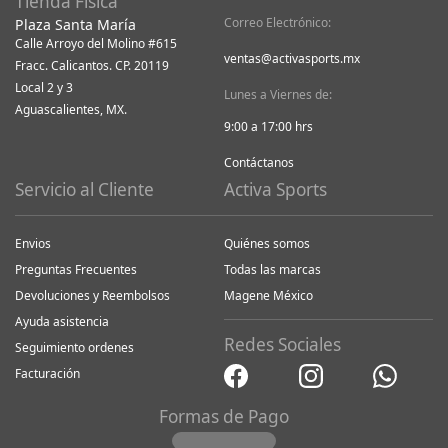
Tienda Física
Correo Electrónico:
Plaza Santa María
Calle Arroyo del Molino #615
ventas@activasports.mx
Fracc. Calicantos. CP. 20119
Local 2 y 3
Lunes a Viernes de:
Aguascalientes, MX.
9:00 a 17:00 hrs
Contáctanos
Servicio al Cliente
Activa Sports
Envios
Quiénes somos
Preguntas Frecuentes
Todas las marcas
Devoluciones y Reembolsos
Magene México
Ayuda asistencia
Redes Sociales
Seguimiento ordenes
Facturación
Formas de Pago