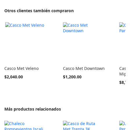
Otros clientes también compraron
Casco Met Veleno
Casco Met Downtown
Casc
Mips
Tan
Tan
$2,040.00
$1,200.00
barato
barato
Tan
$8,76
como
como
barato
como
Más productos relacionados