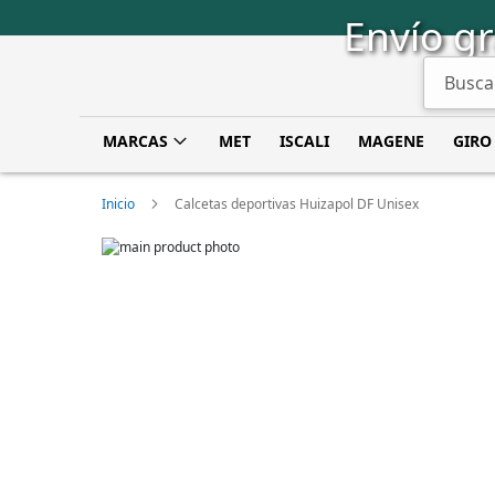
Saltar
Envío gr
a
Contenido
Buscar
MARCAS
MET
ISCALI
MAGENE
GIRO
Inicio
Calcetas deportivas Huizapol DF Unisex
Skip
to
Skip
the
to
end
the
of
beginning
the
of
images
the
gallery
images
gallery