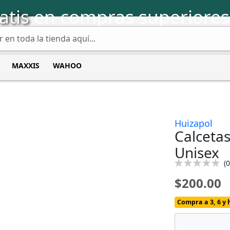
atis
en compras superiores
MAXXIS
WAHOO
Huizapol
Calceta
Unisex
Calificación:
(
0
0
100
% of
$200.00
Compra a 3, 6 y 