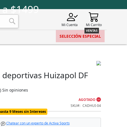
 a $1499
Mi Cuenta
Mi Carrito
Buscar
SELECCIÓN ESPECIAL
s deportivas Huizapol DF
)
Sin opiniones
AGOTADO
SKU
CADHUI-04
hasta 9 Meses sin Intereses
Chatear con un experto de Activa Sports