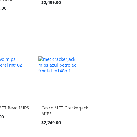
Tan
$2,499.00
barato
.00
como
MET Revo MIPS
Casco MET Crackerjack
MIPS
00
Tan
$2,249.00
barato
como