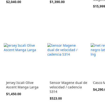
Tan
Tan
$2,040.00
$1,390.00
barato
barato
$15,999
como
como
Jersey Iscali Olive
Sensor Magene dual de
Casco 
Ascent Manga Larga
velocidad / cadencia
Tan
$4,290.
S314
barato
Tan
$1,450.00
como
barato
$523.00
como