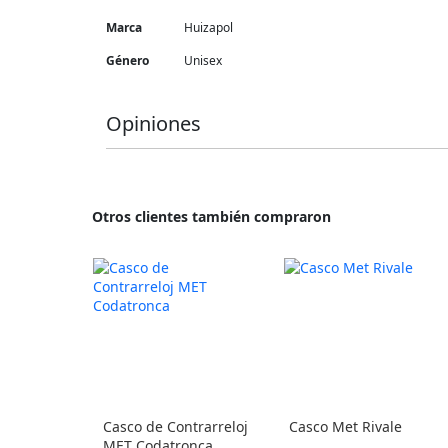
Más
Marca
Huizapol
Información
Género
Unisex
Opiniones
Otros clientes también compraron
Casco de Contrarreloj
Casco Met Rivale
MET Codatronca