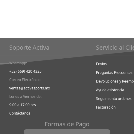
Soporte Activa
Servicio al Cl
Whatsapp:
Envios
+52 (669) 420 4325
Preguntas Frecuentes
Correo Electrónico:
Devoluciones y Reemb
ventas@activasports.mx
Ayuda asistencia
Lunes a Viernes de:
Seguimiento ordenes
9:00 a 17:00 hrs
Facturación
Contáctanos
Formas de Pago