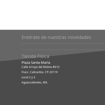
Entérate de nuestras novedades
Tienda Física
Plaza Santa María
Calle Arroyo del Molino #615
Fracc. Calicantos. CP. 20119
Local 2 y 3
Aguascalientes, MX.