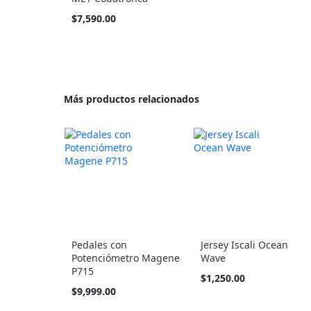
Tan
$7,590.00
barato
como
Más productos relacionados
Pedales con
Jersey Iscali Ocean
Potenciómetro Magene
Wave
P715
Tan
$1,250.00
barato
$9,999.00
como