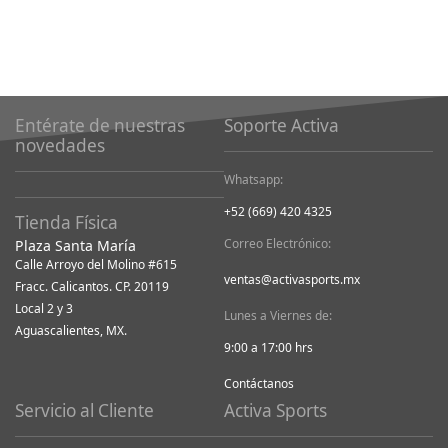
Entérate de nuestras
Soporte Activa
novedades
Whatsapp:
+52 (669) 420 4325
Tienda Física
Correo Electrónico:
Plaza Santa María
Calle Arroyo del Molino #615
ventas@activasports.mx
Fracc. Calicantos. CP. 20119
Local 2 y 3
Lunes a Viernes de:
Aguascalientes, MX.
9:00 a 17:00 hrs
Contáctanos
Servicio al Cliente
Activa Sports