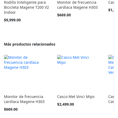
Rodillo Inteligente para
Monitor de frecuencia
Casco
Bicicleta Magene T200 V2
cardíaca Magene H303
Tan
$1,34
Indoor
barato
$669.00
como
$9,999.00
Más productos relacionados
Monitor de frecuencia
Casco Met Vinci Mips
Casco
cardíaca Magene H303
Carbo
Tan
$2,499.00
barato
$669.00
como