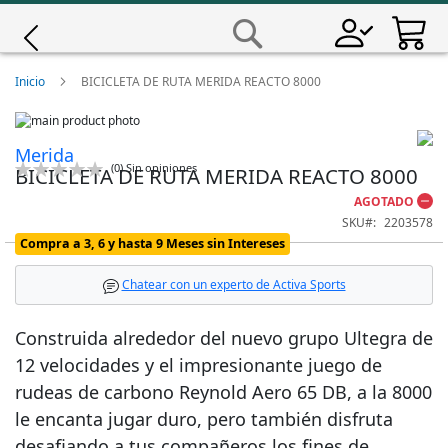
Saltar
a
Buscar
Contenido
Giro
Inicio
BICICLETA DE RUTA MERIDA REACTO 8000
Skip
Iscali
to
Skip
Merida
the
to
Calificación:
(
0
)
Sin opiniones
BICICLETA DE RUTA MERIDA REACTO 8000
end
the
Magene
0
100
% of
of
beginning
AGOTADO
the
of
SKU
2203578
images
the
MET
Compra a 3, 6 y hasta 9 Meses sin Intereses
gallery
images
gallery
Wahoo
Chatear con un experto de Activa Sports
Construida alrededor del nuevo grupo Ultegra de
12 velocidades y el impresionante juego de
rudeas de carbono Reynold Aero 65 DB, a la 8000
le encanta jugar duro, pero también disfruta
desafiando a tus compañeros los fines de