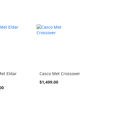
et Eldar
Casco Met Crossover
a
Tan
$1,499.00
barato
00
como