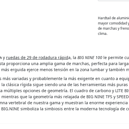
Hardtail de alumin
mayor comodidad y 
de marchas y frenos
clima.
m
y
ruedas de 29 de rodadura rápid
a, la
BIG NINE 100
le permite cu
sta proporciona una amplia gama de marchas, perfecta para largas
 más erguida ejerce menos tensión en la zona lumbar y también mej
tas más variadas y probablemente la más exigente en cuanto a equip
, la clásica rígida sigue siendo una de las herramientas más pur
a múltiples opciones de geometría. El cuadro de carbono y LITE BI
, mientras que la geometría más relajada de BIG NINE TFS y SPEE
olumna vertebral de nuestra gama y muestran la enorme experienci
 BIG.NINE simboliza la simbiosis entre la moderna tecnología de cua