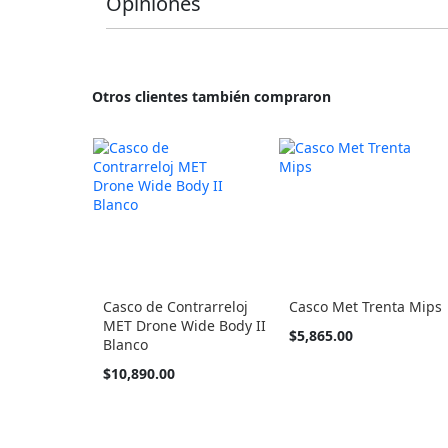
Opiniones
Otros clientes también compraron
Casco de Contrarreloj
Casco Met Trenta Mips
MET Drone Wide Body II
Tan
$5,865.00
Blanco
barato
como
Tan
$10,890.00
barato
como