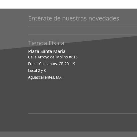
Entérate de nuestras novedades
Tienda Física
Plaza Santa María
Calle Arroyo del Molino #615
Fracc. Calicantos. CP. 20119
Local 2 y 3
Aguascalientes, MX.