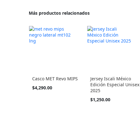
Más productos relacionados
Casco MET Revo MIPS
Jersey Iscali México
Edición Especial Unisex
Tan
$4,290.00
2025
barato
como
Tan
$1,250.00
barato
como