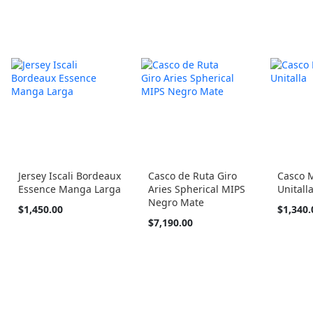
Jersey Iscali Bordeaux
Casco de Ruta Giro
Casco M
Essence Manga Larga
Aries Spherical MIPS
Unitall
Negro Mate
Tan
Tan
$1,450.00
$1,340.
barato
barato
$7,190.00
como
como