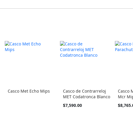
Casco Met Echo Mips
Casco de Contrarreloj
Casco 
MET Codatronca Blanco
Mcr Mi
Tan
Tan
$7,590.00
$8,765.
barato
barato
como
como