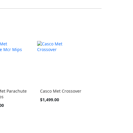
Met Parachute
Casco Met Crossover
ps
Tan
$1,499.00
barato
00
como