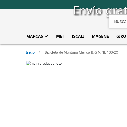
Saltar
Envío grat
a
Contenido
Buscar
MARCAS
MET
ISCALI
MAGENE
GIRO
Inicio
Bicicleta de Montaña Merida BIG NINE 100-2X
Skip
to
Skip
the
to
end
the
of
beginning
the
of
images
the
gallery
images
gallery