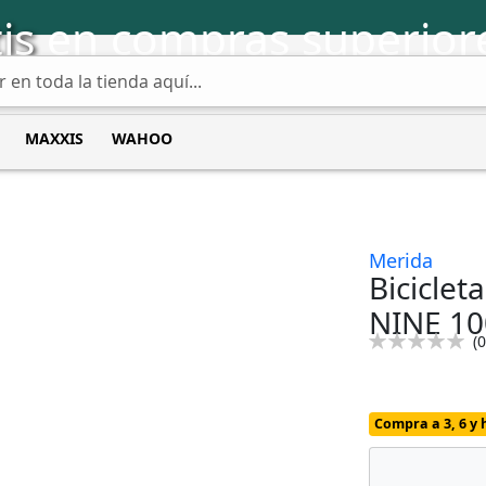
is
en compras superior
MAXXIS
WAHOO
Merida
Bicicle
NINE 10
Calificación:
(
0
0
100
% of
Compra a 3, 6 y 