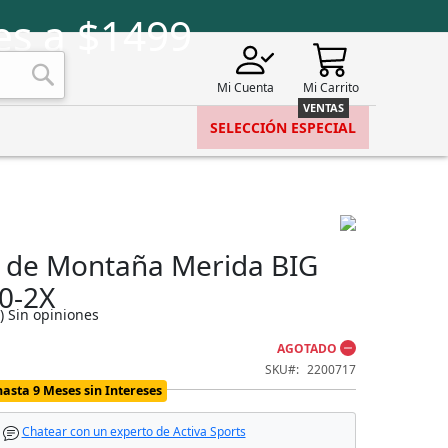
es a $1499
Mi Cuenta
Mi Carrito
Buscar
SELECCIÓN ESPECIAL
ta de Montaña Merida BIG
0-2X
)
Sin opiniones
AGOTADO
SKU
2200717
hasta 9 Meses sin Intereses
Chatear con un experto de Activa Sports