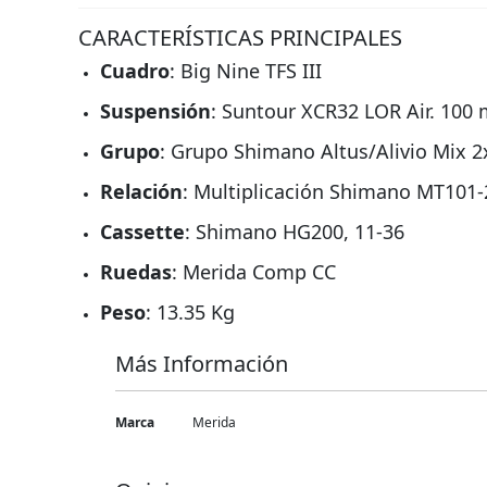
CARACTERÍSTICAS PRINCIPALES
Cuadro
: Big Nine TFS III
Suspensión
: Suntour XCR32 LOR Air. 100
Grupo
: Grupo Shimano Altus/Alivio Mix 2
Relación
: Multiplicación Shimano MT101-2
Cassette
: Shimano HG200, 11-36
Ruedas
: Merida Comp CC
Peso
: 13.35 Kg
Más Información
Más
Marca
Merida
Información