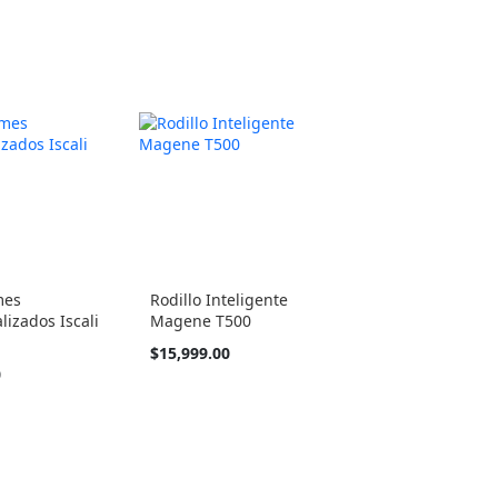
mes
Rodillo Inteligente
lizados Iscali
Magene T500
$15,999.00
do
0