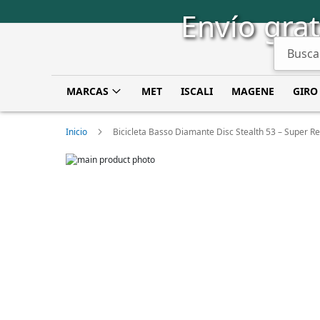
Saltar
Envío grat
a
Contenido
Buscar
MARCAS
MET
ISCALI
MAGENE
GIRO
Inicio
Bicicleta Basso Diamante Disc Stealth 53 – Super
Skip
to
Skip
the
to
end
the
of
beginning
the
of
images
the
gallery
images
gallery