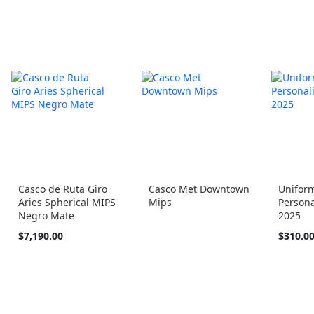
Casco de Ruta Giro
Casco Met Downtown
Unifor
Aries Spherical MIPS
Mips
Persona
Negro Mate
2025
Empezan
$7,190.00
$310.0
desde