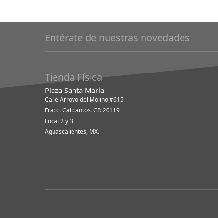
Entérate de nuestras novedades
Tienda Física
Plaza Santa María
Calle Arroyo del Molino #615
Fracc. Calicantos. CP. 20119
Local 2 y 3
Aguascalientes, MX.