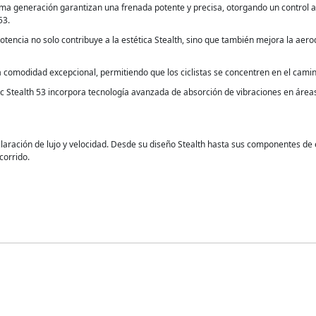
tima generación garantizan una frenada potente y precisa, otorgando un control 
53.
potencia no solo contribuye a la estética Stealth, sino que también mejora la aerod
na comodidad excepcional, permitiendo que los ciclistas se concentren en el camin
 Stealth 53 incorpora tecnología avanzada de absorción de vibraciones en áreas
aración de lujo y velocidad. Desde su diseño Stealth hasta sus componentes de éli
corrido.