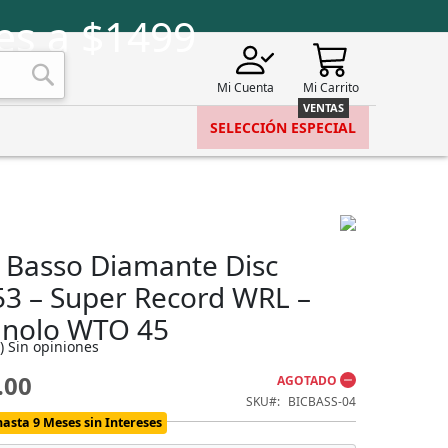
es a $1499
Mi Cuenta
Mi Carrito
Buscar
SELECCIÓN ESPECIAL
a Basso Diamante Disc
 53 – Super Record WRL –
nolo WTO 45
)
Sin opiniones
.00
AGOTADO
SKU
BICBASS-04
hasta 9 Meses sin Intereses