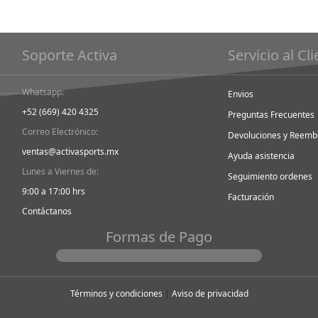
Soporte Activa
Servicio al Cl
Whatsapp:
Envios
+52 (669) 420 4325
Preguntas Frecuentes
Correo Electrónico:
Devoluciones y Reemb
ventas@activasports.mx
Ayuda asistencia
Lunes a Viernes de:
Seguimiento ordenes
9:00 a 17:00 hrs
Facturación
Contáctanos
Formas de Pago
Términos y condiciones
|
Aviso de privacidad