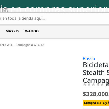
is
en compras superior
MAXXIS
WAHOO
 Record WRL – Campagnolo WTO 45
Basso
Biciclet
Stealth
Campag
Calificación:
(
0
0
100
% of
$328,000
Compra a 3, 6 y 