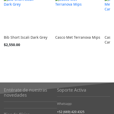
Bib Short Iscali Dark Grey
Casco Met Terranova Mips
Casco
Carb
Tan
$2,550.00
barato
como
Entérate de nuestras
Soporte Activa
novedades
Whatsapp:
+52 (669) 420 4325