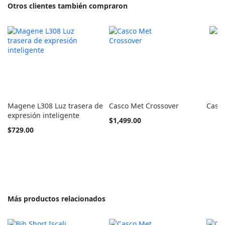
Otros clientes también compraron
Magene L308 Luz trasera de
Casco Met Crossover
Casco
expresión inteligente
Tan
$1,499.00
barato
$729.00
como
Más productos relacionados