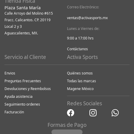
Tienda Física
Correo Electrónico:
Plaza Santa María
Calle Arroyo del Molino #615
ventas@activasports.mx
Fracc. Calicantos. CP. 20119
Local 2 y 3
Lunes a Viernes de:
Aguascalientes, MX.
9:00 a 17:00 hrs
Contáctanos
Servicio al Cliente
Activa Sports
Envios
Quiénes somos
Preguntas Frecuentes
Todas las marcas
Devoluciones y Reembolsos
Magene México
Ayuda asistencia
Redes Sociales
Seguimiento ordenes
Facturación
Formas de Pago