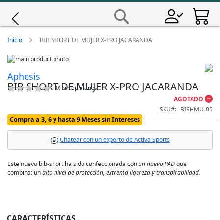
Saltar
a
Buscar
Contenido
Giro
Inicio
BIB SHORT DE MUJER X-PRO JACARANDA
Skip
Iscali
to
Skip
Aphesis
the
to
BIB SHORT DE MUJER X-PRO JACARANDA
end
the
Calificación:
Magene
(
0
)
Sin opiniones
of
beginning
0
100
% of
AGOTADO
the
of
SKU
BISHMU-05
images
the
MET
Compra a 3, 6 y hasta 9 Meses sin Intereses
gallery
images
gallery
Wahoo
Chatear con un experto de Activa Sports
Este nuevo bib-short ha sido confeccionada con
un nuevo PAD
que
combina: un
alto nivel de protección, extrema ligereza y transpirabilidad.
CARACTERÍSTICAS