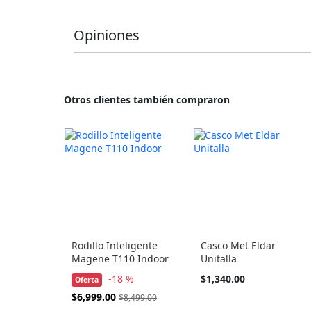
Opiniones
Otros clientes también compraron
Rodillo Inteligente
Casco Met Eldar
Magene T110 Indoor
Unitalla
Tan
-18 %
$1,340.00
Oferta
barato
Precio
$6,999.00
$8,499.00
como
Especial