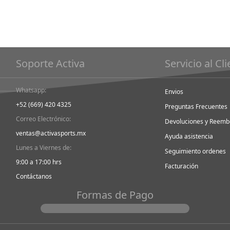
Soporte Activa
Servicio al Cl
Whatsapp:
Envios
+52 (669) 420 4325
Preguntas Frecuentes
Correo Electrónico:
Devoluciones y Reemb
ventas@activasports.mx
Ayuda asistencia
Lunes a Viernes de:
Seguimiento ordenes
9:00 a 17:00 hrs
Facturación
Contáctanos
Formas de Pago