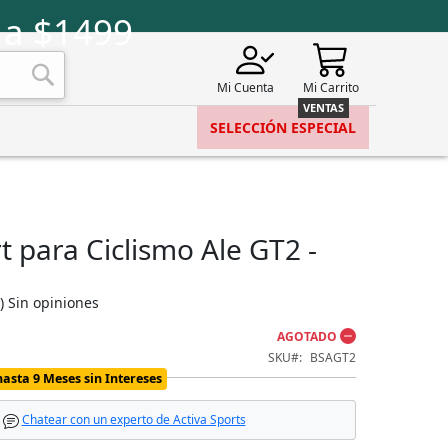
 a $1499
Mi Cuenta
Mi Carrito
Buscar
SELECCIÓN ESPECIAL
t para Ciclismo Ale GT2 -
)
Sin opiniones
AGOTADO
SKU
BSAGT2
hasta 9 Meses sin Intereses
Chatear con un experto de Activa Sports