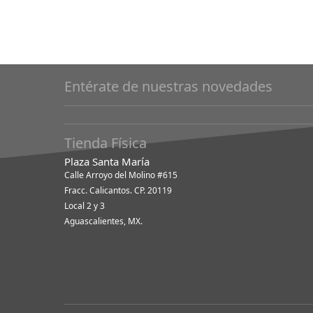
Entérate de nuestras novedades
Tienda Física
Plaza Santa María
Calle Arroyo del Molino #615
Fracc. Calicantos. CP. 20119
Local 2 y 3
Aguascalientes, MX.