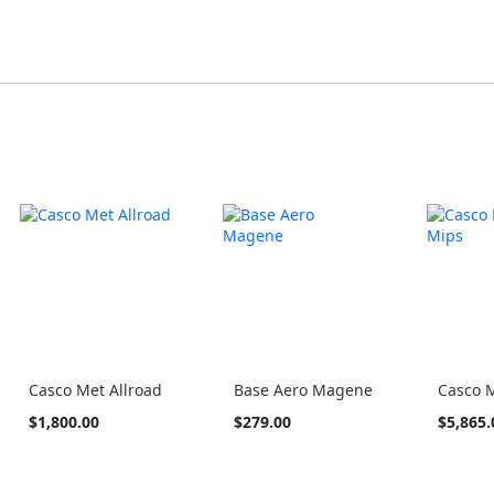
Casco Met Allroad
Base Aero Magene
Casco 
Tan
Tan
$1,800.00
$279.00
$5,865.
barato
barato
como
como