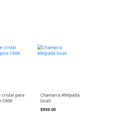
 cristal para
Chamarra Afelpada
 C606
Iscali
Tan
$950.00
barato
como