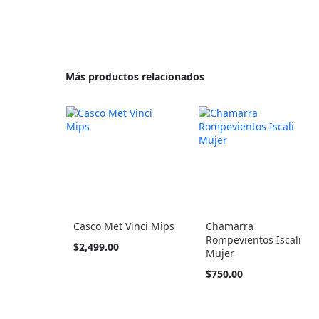
Más productos relacionados
Casco Met Vinci Mips
Chamarra
Rompevientos Iscali
Tan
$2,499.00
Mujer
barato
como
Tan
$750.00
barato
como