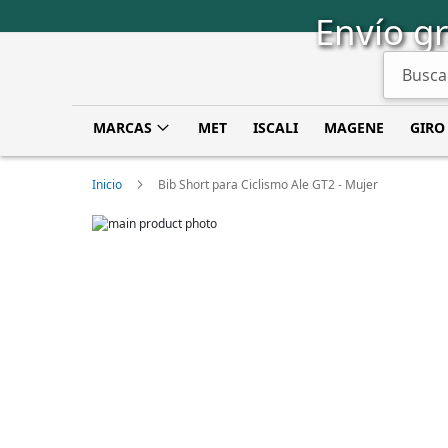
Saltar
Envío gr
a
Contenido
Buscar
MARCAS
MET
ISCALI
MAGENE
GIRO
Inicio
Bib Short para Ciclismo Ale GT2 - Mujer
Skip
to
Skip
the
to
end
the
of
beginning
the
of
images
the
gallery
images
gallery