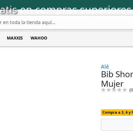
atis
en compras superiores
MAXXIS
WAHOO
Alé
Bib Shor
Mujer
Calificación:
(
0
0
100
% of
Compra a 3, 6 y 