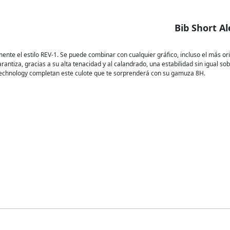
Bib Short A
nte el estilo REV-1. Se puede combinar con cualquier gráfico, incluso el más origi
ntiza, gracias a su alta tenacidad y al calandrado, una estabilidad sin igual sobre
ip Technology completan este culote que te sorprenderá con su gamuza 8H.