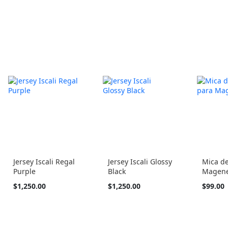
Jersey Iscali Regal
Jersey Iscali Glossy
Mica de
Purple
Black
Magene
Tan
Tan
$1,250.00
$1,250.00
$99.00
barato
barato
como
como