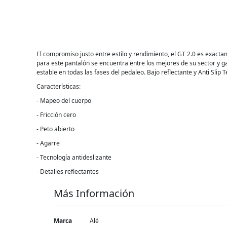
El compromiso justo entre estilo y rendimiento, el GT 2.0 es exactame
para este pantalón se encuentra entre los mejores de su sector y gara
estable en todas las fases del pedaleo. Bajo reflectante y Anti Sl
Características:
- Mapeo del cuerpo
- Fricción cero
- Peto abierto
- Agarre
- Tecnología antideslizante
- Detalles reflectantes
Más Información
Más
Marca
Alé
Información