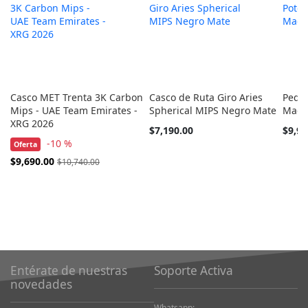
Casco MET Trenta 3K Carbon
Casco de Ruta Giro Aries
Pedal
Mips - UAE Team Emirates -
Spherical MIPS Negro Mate
Mage
XRG 2026
$7,190.00
$9,99
-10 %
Oferta
Precio
$9,690.00
$10,740.00
Especial
Entérate de nuestras
Soporte Activa
novedades
Whatsapp: