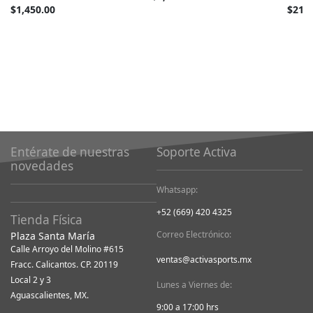
barato
Tan
$1,450.00
$21,9
como
barato
como
Entérate de nuestras
Soporte Activa
novedades
Whatsapp:
+52 (669) 420 4325
Tienda Física
Correo Electrónico:
Plaza Santa María
Calle Arroyo del Molino #615
ventas@activasports.mx
Fracc. Calicantos. CP. 20119
Local 2 y 3
Lunes a Viernes de:
Aguascalientes, MX.
9:00 a 17:00 hrs