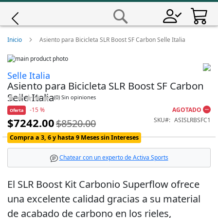
Saltar
a
Buscar
Contenido
Giro
Inicio
Asiento para Bicicleta SLR Boost SF Carbon Selle Italia
Skip
Iscali
to
Skip
Selle Italia
the
to
Asiento para Bicicleta SLR Boost SF Carbon
end
the
Magene
of
beginning
Selle Italia
Calificación:
(
0
)
Sin opiniones
the
of
0
100
% of
-15 %
AGOTADO
images
the
Oferta
MET
gallery
images
$7242.00
SKU
ASISLRBSFC1
$8520.00
Precio
gallery
Especial
Wahoo
Compra a 3, 6 y hasta 9 Meses sin Intereses
Chatear con un experto de Activa Sports
El SLR Boost Kit Carbonio Superflow ofrece
una excelente calidad gracias a su material
de acabado de carbono en los rieles,