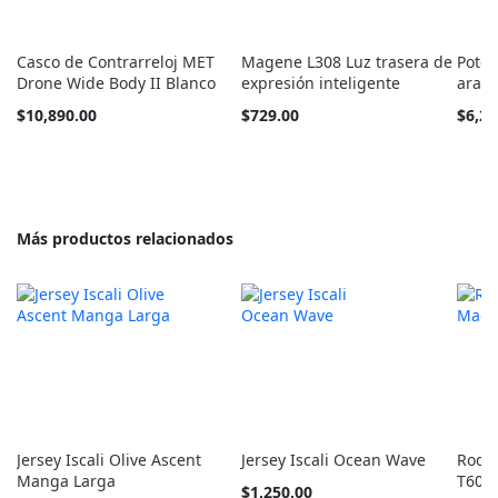
Casco de Contrarreloj MET
Magene L308 Luz trasera de
Poten
Drone Wide Body II Blanco
expresión inteligente
arañ
Tan
Tan
$10,890.00
$729.00
$6,24
barato
barato
como
como
Más productos relacionados
Jersey Iscali Olive Ascent
Jersey Iscali Ocean Wave
Rodil
Manga Larga
T600
Tan
$1,250.00