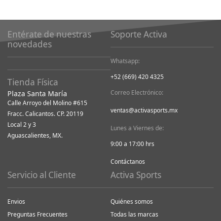
Entérate de nuestras
Soporte Activa
novedades
Whatsapp:
+52 (669) 420 4325
Tienda Física
Correo Electrónico:
Plaza Santa María
Calle Arroyo del Molino #615
ventas@activasports.mx
Fracc. Calicantos. CP. 20119
Local 2 y 3
Lunes a Viernes de:
Aguascalientes, MX.
9:00 a 17:00 hrs
Contáctanos
Servicio al Cliente
Activa Sports
Envios
Quiénes somos
Preguntas Frecuentes
Todas las marcas