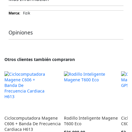
Más
Fizik
Información
Opiniones
Otros clientes también compraron
Ciclocomputadora Magene
Rodillo Inteligente Magene
Cicl
C606 + Banda De Frecuencia
T600 Eco
C606
Cardiaca H613