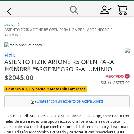
Saltar
a
Buscar
Contenido
Giro
Inicio
ASIENTO FIZIK ARIONE R5 OPEN PARA HOMBRE LARGE NEGRO R-
ALUMINIO
Iscali
Skip
to
Skip
Magene
Fizik
the
to
ASIENTO FIZIK ARIONE R5 OPEN PARA
end
the
of
beginning
HOMBRE LARGE NEGRO R-ALUMINIO
Calificación:
(
0
)
Sin opiniones
MET
the
of
0
100
% of
$2045.00
AGOTADO
images
the
gallery
images
SKU
ASFIZI-09
Wahoo
gallery
Compra a 3, 6 y hasta 9 Meses sin Intereses
Chatear con un experto de Activa Sports
El asiento Fizik Arione R5 Open para hombre en talla large, color negro con
rieles de aluminio, es una opción excepcional para ciclistas que buscan un
asiento de alta calidad que combine comodidad, rendimiento y durabilidad.
Con su diseño ergonómico avanzado y características innovadoras, este