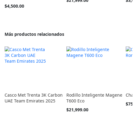
$21,999.00
$3,49
$4,500.00
Más productos relacionados
Casco Met Trenta 3K Carbon
Rodillo Inteligente Magene
Chale
UAE Team Emirates 2025
T600 Eco
Tan
$750
barato
$21,999.00
como