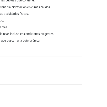
e las bebidas que contiene.
ener la hidratación en climas cálidos.
as actividades físicas.
io.
rames.
de usar, incluso en condiciones exigentes.
s que buscan una botella única.