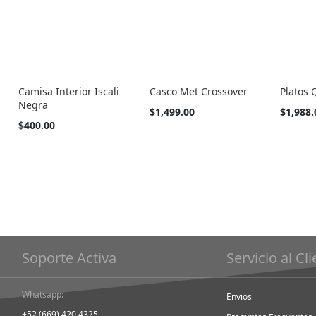
Camisa Interior Iscali
Casco Met Crossover
Platos
Negra
Tan
Tan
$1,499.00
$1,988.
barato
barato
Tan
$400.00
como
como
barato
como
Soporte Activa
Servicio al Cl
Whatsapp:
Envios
+52 (669) 420 4325