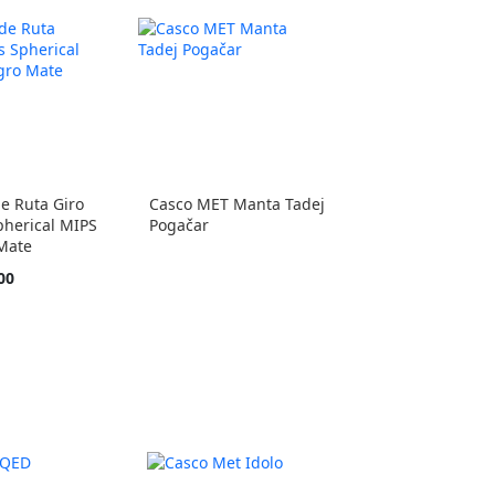
e Ruta Giro
Casco MET Manta Tadej
pherical MIPS
Pogačar
Mate
00