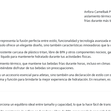
Anfora Camelbak Po
aislamiento térmic
frías durante más 
representa la fusión perfecta entre estilo, funcionalidad y tecnología avanzada e
o solo ofrece un elegante diseño, sino también características innovadoras que la
esistente carcasa de plástico tritan, libre de BPA y otros componentes nocivos, 
e líquido para mantenerte hidratado durante tus actividades físicas.
iento térmico, que mantiene tus bebidas frías durante horas, incluso en climas cá
mitiéndote disfrutar de tus bebidas sin preocupaciones.
un accesorio esencial para atletas, sino también una declaración de estilo con 
ma y función para brindarte la mejor experiencia de hidratación. En resumen, es
ciona un equilibrio ideal entre tamaño y capacidad, lo que la hace fácil de transp