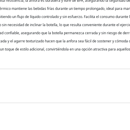
 alta resistencia, la anfora es duradera y libre de BPA, asegurando la seguridad d
térmico mantiene las bebidas frías durante un tiempo prolongado, ideal para mant
tiendo un flujo de líquido controlado y sin esfuerzo. Facilita el consumo durante l
sin necesidad de inclinar la botella, lo que resulta conveniente durante el ejercic
dad confiable, asegurando que la botella permanezca cerrada y sin riesgo de der
izada y el agarre texturizado hacen que la anfora sea fácil de sostener y cómoda 
 un toque de estilo adicional, convirtiéndola en una opción atractiva para aquello