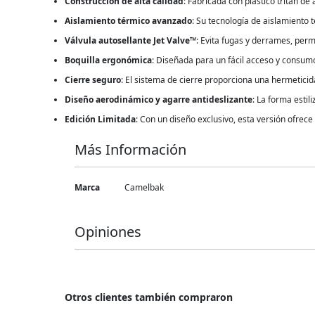
Construcción de alta calidad
: Fabricada con plástico tritan de
Aislamiento térmico avanzado
: Su tecnología de aislamiento 
Válvula autosellante Jet Valve™
: Evita fugas y derrames, permi
Boquilla ergonómica
: Diseñada para un fácil acceso y consumo 
Cierre seguro
: El sistema de cierre proporciona una hermetici
Diseño aerodinámico y agarre antideslizante
: La forma estil
Edición Limitada
: Con un diseño exclusivo, esta versión ofrece
Más Información
Más
Marca
Camelbak
Información
Opiniones
Otros clientes también compraron