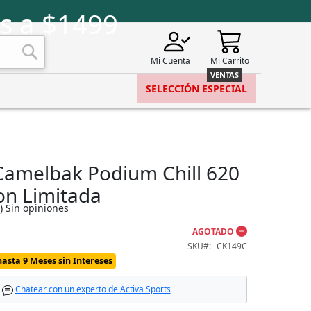
s a $1499
Mi Cuenta
Mi Carrito
Buscar
SELECCIÓN ESPECIAL
Camelbak Podium Chill 620
on Limitada
)
Sin opiniones
AGOTADO
SKU
CK149C
hasta 9 Meses sin Intereses
Chatear con un experto de Activa Sports