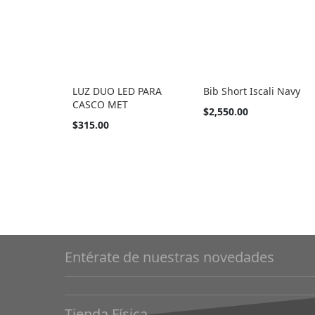
LUZ DUO LED PARA
Bib Short Iscali Navy
CASCO MET
Tan
$2,550.00
barato
$315.00
como
Entérate de nuestras novedades
Tienda Física