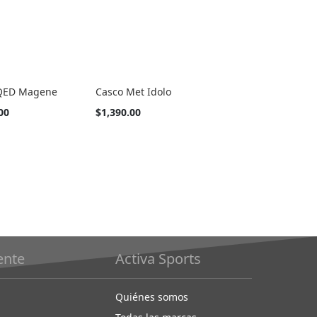
 QED Magene
Casco Met Idolo
Tan
00
$1,390.00
barato
como
iente
Activa Sports
Quiénes somos