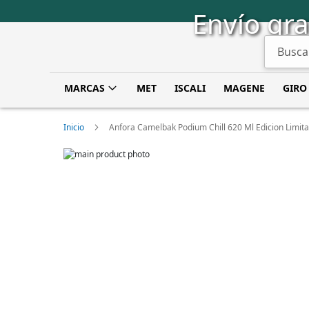
Saltar
Envío gra
a
Contenido
Buscar
MARCAS
MET
ISCALI
MAGENE
GIRO
Inicio
Anfora Camelbak Podium Chill 620 Ml Edicion Limit
Skip
to
Skip
the
to
end
the
of
beginning
the
of
images
the
gallery
images
gallery