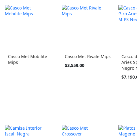
Casco Met Mobilite
Casco Met Rivale Mips
Casco d
Mips
Aries S
Tan
$3,559.00
Negro 
barato
como
$7,190.