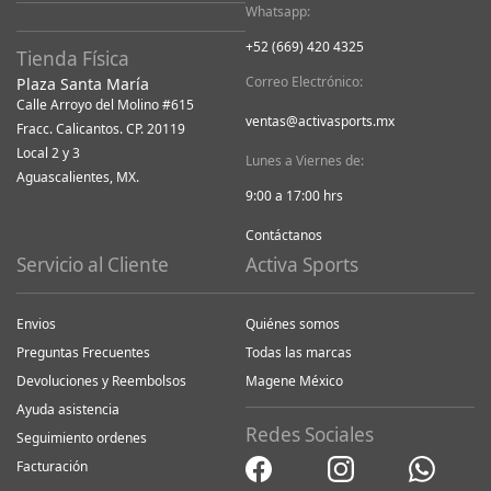
Whatsapp:
+52 (669) 420 4325
Tienda Física
Correo Electrónico:
Plaza Santa María
Calle Arroyo del Molino #615
ventas@activasports.mx
Fracc. Calicantos. CP. 20119
Local 2 y 3
Lunes a Viernes de:
Aguascalientes, MX.
9:00 a 17:00 hrs
Contáctanos
Servicio al Cliente
Activa Sports
Envios
Quiénes somos
Preguntas Frecuentes
Todas las marcas
Devoluciones y Reembolsos
Magene México
Ayuda asistencia
Redes Sociales
Seguimiento ordenes
Facturación