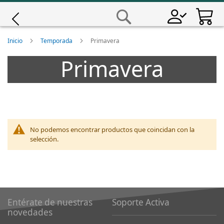
Saltar
a
Buscar
Contenido
Giro
Inicio
Temporada
Primavera
Primavera
Iscali
Magene
MET
No podemos encontrar productos que coincidan con la
selección.
Wahoo
Entérate de nuestras
Soporte Activa
novedades