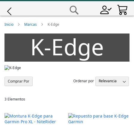
Saltar
a
Buscar
Contenido
Giro
Inicio
Marcas
K-Edge
K-Edge
Iscali
Magene
MET
Ordenar por
Comprar Por
Wahoo
3
Elementos